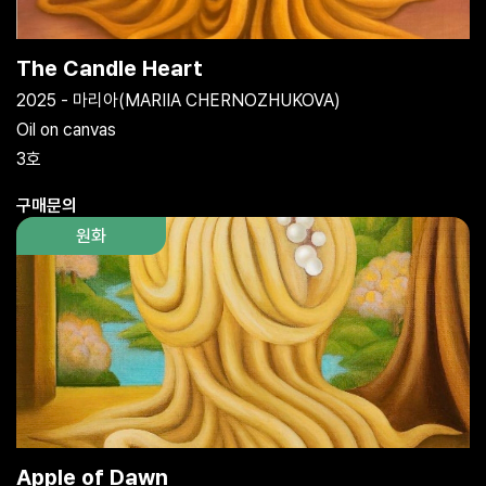
The Candle Heart
2025 - 마리아(MARIIA CHERNOZHUKOVA)
Oil on canvas
3호
구매문의
원화
Apple of Dawn