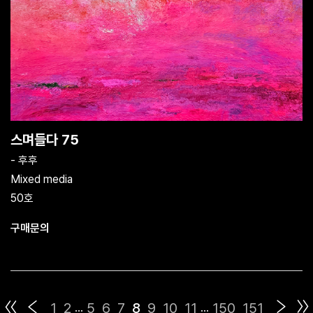
스며들다 75
- 후후
Mixed media
50호
구매문의
1
2
5
6
7
8
9
10
11
150
151
...
...