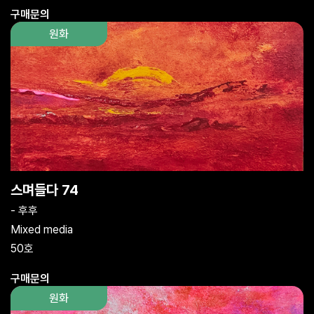
구매문의
원화
스며들다 74
- 후후
Mixed media
50호
구매문의
원화