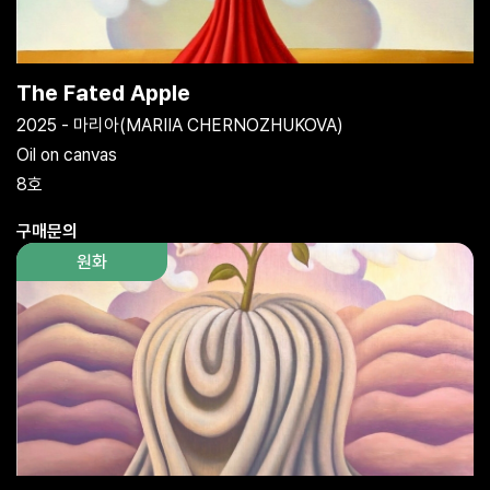
The Fated Apple
2025 - 마리아(MARIIA CHERNOZHUKOVA)
Oil on canvas
8호
구매문의
원화