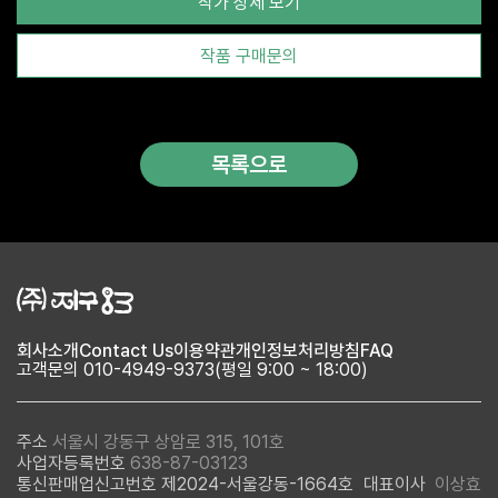
작가 상세 보기
리즈를 선보이고 있다. 열대의 색감과 잘 어울리는 원색의 색감을 분
명하게 살리면서 아름다운 자연속의 유토피아적 요소에 중점을 두
려 노력하고 있다. 끝으로 작가가 전달하려는 목표는 열대지방에서
작품 구매문의
느꼈던 희망과 축복을 마음에 담아 끊임없이 꿈의 세계라 할 수 있는
환상 공간을 제시 하고자 함 이다.
목록으로
회사소개
Contact Us
이용약관
개인정보처리방침
FAQ
고객문의 010-4949-9373(평일 9:00 ~ 18:00)
주소
서울시 강동구 상암로 315, 101호
사업자등록번호
638-87-03123
통신판매업신고번호 제2024-서울강동-1664호
대표이사
이상효