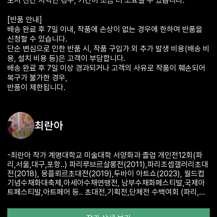
도서 산간 지역인 경우, 기간이 조금 더 소요될 수 있습니다.
[반품 안내]
배송 완료 후 7일 이내, 작품에 손상이 없는 경우에 한하여 반품을
신청할 수 있습니다.
단순 변심으로 인한 반품 시, 작품 구입가 외 추가 발생 비용(배송 비
용, 설치 비용 등)은 고객이 부담합니다.
배송 완료 후 7일 이상 경과되거나 고객의 사유로 작품이 훼손되어
복구가 불가한 경우,
최란아
-최란아 작가 계명대학교 미술대학 서양화과 졸업 개인전12회(파
리,서울,대구,포항..) 파리루브르살롱전(2011),파리조셉갤러리초대
전(2018), 몽플뢰르초대전(2019),두바이 아트쇼(2023), 월드컵
기념수채화대축제,아세아수채연맹전, 남부수채화페스티발,국제아
트페스티발,아트페어 등.. 초대전,기획전,단체전 수백여회 (파리,두
바이, 몽플뢰르,대만,베트남,제주,서울,인천,대전,대구,부산,울산,창
원,광주,포항..다수) 대한민국미술대전(수채화부분) ,나혜석여성미