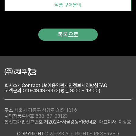
려 노력하고 있다. 끝으로 작가가 전달하려는 목표는 열대지방에서
작품 구매문의
느꼈던 희망과 축복을 마음에 담아 끊임없이 꿈의 세계라 할 수 있는
환상 공간을 제시 하고자 함 이다.
목록으로
회사소개
Contact Us
이용약관
개인정보처리방침
FAQ
고객문의 010-4949-9373(평일 9:00 ~ 18:00)
주소
서울시 강동구 상암로 315, 101호
사업자등록번호
638-87-03123
통신판매업신고번호 제2024-서울강동-1664호
대표이사
이상효
COPYRIGHT
Ⓒ 지구83 ALL RIGHTS RESERVED