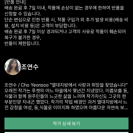
[반품 안내]
배송 완료 후 7일 이내, 작품에 손상이 없는 경우에 한하여 반품을
신청할 수 있습니다.
단순 변심으로 인한 반품 시, 작품 구입가 외 추가 발생 비용(배송 비
용, 설치 비용 등)은 고객이 부담합니다.
배송 완료 후 7일 이상 경과되거나 고객의 사유로 작품이 훼손되어
복구가 불가한 경우,
조연수
조연수 / Cho Yeonsoo "열대지방에서 사랑과 희망을 찾았습니다"
오래전 작가는 푸켓의 어느 마을에서 몇년간 지냈었다. 이름모를 동,
식물과 함께 원주민들의 느긋한 삶을 느끼며 작가자신도 그곳의 한
부분인양 지내곤 했었다. 작가의 작업 배경인 과거 열대지방에서 느
낀 감정을 여성, 동,식물로 이미지화 하였으며 아름다운 자연속 보았
던 "희망"과 함께 표현하고자 한 주제는 "사랑" 이다. 나아가 정글소
녀 MOMO 의 캐릭터도 창작하였으며, 꾸준히 Fantasia MoMo 시
작가 상세 보기
리즈를 선보이고 있다. 열대의 색감과 잘 어울리는 원색의 색감을 분
명하게 살리면서 아름다운 자연속의 유토피아적 요소에 중점을 두